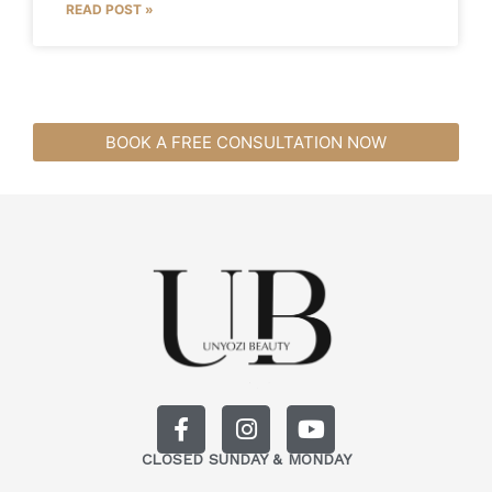
READ POST »
BOOK A FREE CONSULTATION NOW
F
I
Y
a
n
o
CLOSED SUNDAY & MONDAY
c
s
u