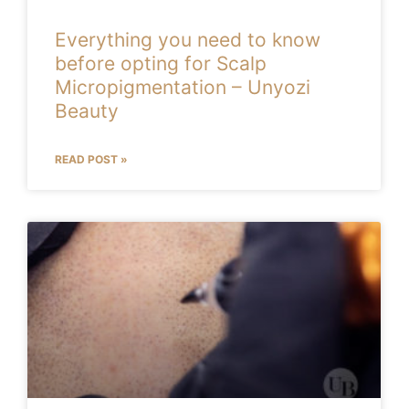
Everything you need to know
before opting for Scalp
Micropigmentation – Unyozi
Beauty
READ POST »