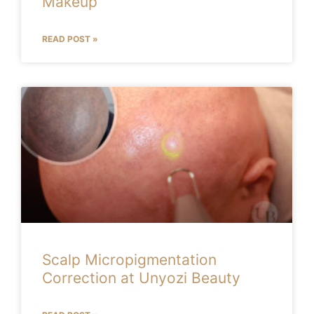
Makeup
READ POST »
Scalp Micropigmentation
Correction at Unyozi Beauty