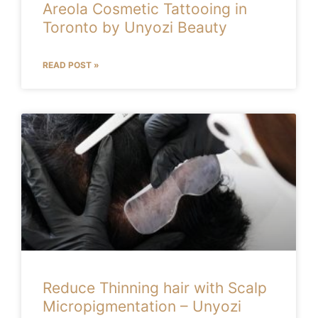
Areola Cosmetic Tattooing in
Toronto by Unyozi Beauty
READ POST »
Reduce Thinning hair with Scalp
Micropigmentation – Unyozi