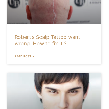
Robert’s Scalp Tattoo went
wrong. How to fix it ?
READ POST »