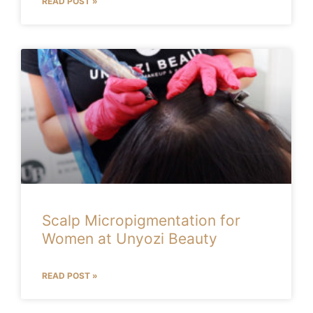
READ POST »
Scalp Micropigmentation for
Women at Unyozi Beauty
READ POST »